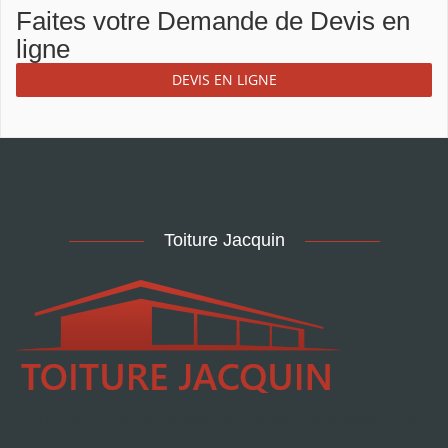
Faites votre Demande de Devis en
ligne
DEVIS EN LIGNE
Toiture Jacquin
Devis Couvreur Toiture à Saint-Mandé 94
-
Devis Couvreur Toiture à Montreuil 93
-
Devis Couvreur Toiture à Maisons-Alfort 94
-
Devis Couvreur Toiture à Orly 94
-
Devis Couvreur Toiture à Créteil 94
-
Devis Couvreur Toiture à Rosny-sous-Bois 93
-
Devis Couvreur Toiture à Noisy-le-Grand 93
-
Artisan Couvreur Toiture à
Montrouge 92
-
Artisan Couvreur Toiture à Levallois-Perret 92
-
Artisan Couvreur Toiture à Antony 92
-
Artisan Couvreur Toiture à Aulnay-sous-Bois 93
-
Artisan
Couvreur Toiture à Montreuil 93
-
Artisan Couvreur Toiture à Gagny 93
-
Artisan Couvreur Toiture à Clamart 92